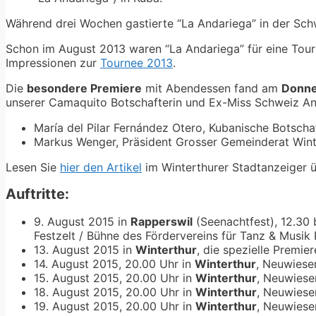
Während drei Wochen gastierte “La Andariega” in der Schw
Schon im August 2013 waren “La Andariega” für eine Tour
Impressionen zur
Tournee 2013
.
Die
besondere Premiere
mit Abendessen fand am
Donne
unserer Camaquito Botschafterin und Ex-Miss Schweiz Ani
María del Pilar Fernández Otero, Kubanische Botscha
Markus Wenger, Präsident Grosser Gemeinderat Wint
Lesen Sie
hier den Artikel
im Winterthurer Stadtanzeiger ü
Auftritte:
9. August 2015 in
Rapperswil
(Seenachtfest), 12.30 
Festzelt / Bühne des Fördervereins für Tanz & Musi
13. August 2015 in
Winterthur
, die spezielle Premi
14. August 2015, 20.00 Uhr in
Winterthur
, Neuwiese
15. August 2015, 20.00 Uhr in
Winterthur
, Neuwiese
18. August 2015, 20.00 Uhr in
Winterthur
, Neuwiese
19. August 2015, 20.00 Uhr in
Winterthur
, Neuwiese